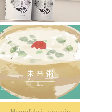
未 来 粥
見る
Hempfabric-
organic